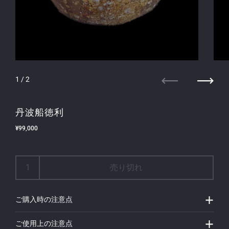
1
/ 2
前へ
次へ
丹波船徳利
定価
¥99,000
特価
売り切れ
ご購入時の注意点
ご使用上の注意点