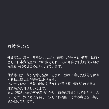
丹波焼とは
丹波焼は、瀬戸、常滑(とこなめ)、信楽(しがらき)、備前、越前と
ともに日本六古窯の一つに数えられ、その発祥は平安時代末期か
ら鎌倉時代のはじめといわれています。
丹波篠山は、豊かな緑と清流に恵まれ、焼物に適した鉄分を含有
する粘土質な土が豊富にあります。
その土を使い、丘陵の傾斜を活かした登り窯で焼成される器は、
丹波焼の真骨頂といえます。
高温で燃えた薪の灰が降りかかり、自然の釉薬として器と溶け合
うことで、深い光沢を発し、決して作為的には生み出せない美し
さが宿っています。